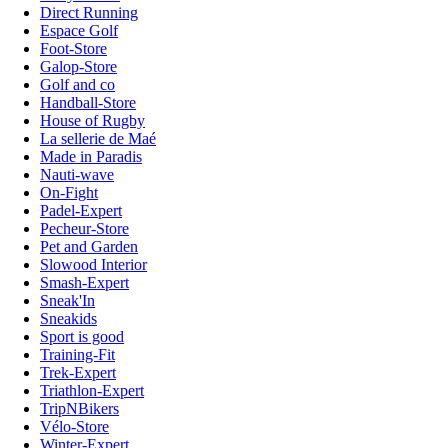
Direct Running
Espace Golf
Foot-Store
Galop-Store
Golf and co
Handball-Store
House of Rugby
La sellerie de Maé
Made in Paradis
Nauti-wave
On-Fight
Padel-Expert
Pecheur-Store
Pet and Garden
Slowood Interior
Smash-Expert
Sneak'In
Sneakids
Sport is good
Training-Fit
Trek-Expert
Triathlon-Expert
TripNBikers
Vélo-Store
Winter-Expert