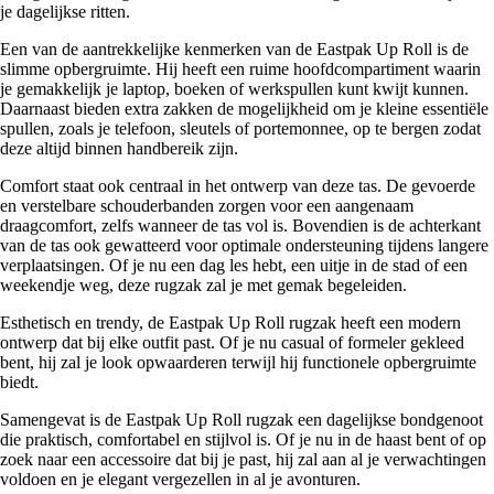
je dagelijkse ritten.
Een van de aantrekkelijke kenmerken van de Eastpak Up Roll is de
slimme opbergruimte. Hij heeft een ruime hoofdcompartiment waarin
je gemakkelijk je laptop, boeken of werkspullen kunt kwijt kunnen.
Daarnaast bieden extra zakken de mogelijkheid om je kleine essentiële
spullen, zoals je telefoon, sleutels of portemonnee, op te bergen zodat
deze altijd binnen handbereik zijn.
Comfort staat ook centraal in het ontwerp van deze tas. De gevoerde
en verstelbare schouderbanden zorgen voor een aangenaam
draagcomfort, zelfs wanneer de tas vol is. Bovendien is de achterkant
van de tas ook gewatteerd voor optimale ondersteuning tijdens langere
verplaatsingen. Of je nu een dag les hebt, een uitje in de stad of een
weekendje weg, deze rugzak zal je met gemak begeleiden.
Esthetisch en trendy, de Eastpak Up Roll rugzak heeft een modern
ontwerp dat bij elke outfit past. Of je nu casual of formeler gekleed
bent, hij zal je look opwaarderen terwijl hij functionele opbergruimte
biedt.
Samengevat is de Eastpak Up Roll rugzak een dagelijkse bondgenoot
die praktisch, comfortabel en stijlvol is. Of je nu in de haast bent of op
zoek naar een accessoire dat bij je past, hij zal aan al je verwachtingen
voldoen en je elegant vergezellen in al je avonturen.