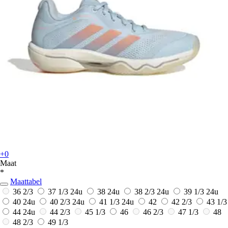
+0
Maat
*
Maattabel
36 2/3
37 1/3
24u
38
24u
38 2/3
24u
39 1/3
24u
40
24u
40 2/3
24u
41 1/3
24u
42
42 2/3
43 1/3
44
24u
44 2/3
45 1/3
46
46 2/3
47 1/3
48
48 2/3
49 1/3