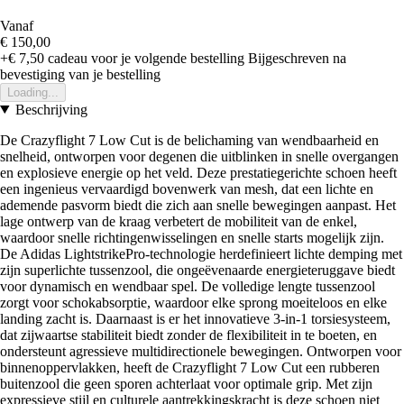
Vanaf
€ 150,00
+€ 7,50
cadeau voor je volgende bestelling
Bijgeschreven na
bevestiging van je bestelling
Loading...
Beschrijving
De Crazyflight 7 Low Cut is de belichaming van wendbaarheid en
snelheid, ontworpen voor degenen die uitblinken in snelle overgangen
en explosieve energie op het veld. Deze prestatiegerichte schoen heeft
een ingenieus vervaardigd bovenwerk van mesh, dat een lichte en
ademende pasvorm biedt die zich aan snelle bewegingen aanpast. Het
lage ontwerp van de kraag verbetert de mobiliteit van de enkel,
waardoor snelle richtingenwisselingen en snelle starts mogelijk zijn.
De Adidas LightstrikePro-technologie herdefinieert lichte demping met
zijn superlichte tussenzool, die ongeëvenaarde energieteruggave biedt
voor dynamisch en wendbaar spel. De volledige lengte tussenzool
zorgt voor schokabsorptie, waardoor elke sprong moeiteloos en elke
landing zacht is. Daarnaast is er het innovatieve 3-in-1 torsiesysteem,
dat zijwaartse stabiliteit biedt zonder de flexibiliteit in te boeten, en
ondersteunt agressieve multidirectionele bewegingen. Ontworpen voor
binnenoppervlakken, heeft de Crazyflight 7 Low Cut een rubberen
buitenzool die geen sporen achterlaat voor optimale grip. Met zijn
expressieve stijl en culturele aantrekkingskracht is deze schoen niet