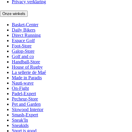
Privacy verklaring
Onze winkels
Basket-Center
Daily Bikers
Direct Running
Espace Golf
Foot-Store
Galop-Store
Golf and co
Handball-Store
House of Rugby
La sellerie de Maé
Made in Paradis
Nauti-wave
On-Fight
Padel-Expert
Pecheur-Store
Pet and Garden
Slowood Interior
Smash-Expert
Sneak'In
Sneakids
Sport is good