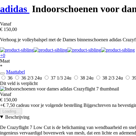
adidas
Indoorschoenen voor dam
Vanaf
€ 150,00
Verhoog je volleybalspel met de Dames binnenschoenen adidas Crazyflig
+0
Maat
*
Maattabel
36
36 2/3
24u
37 1/3
24u
38
24u
38 2/3
24u
3
Dit veld is verplicht
Vanaf
€ 150,00
+€ 7,50
cadeau voor je volgende bestelling
Bijgeschreven na bevestigin
Loading...
Beschrijving
De Crazyflight 7 Low Cut is de belichaming van wendbaarheid en snelhe
ingenieus vervaardigd bovenwerk van mesh, dat een lichte en ademende 