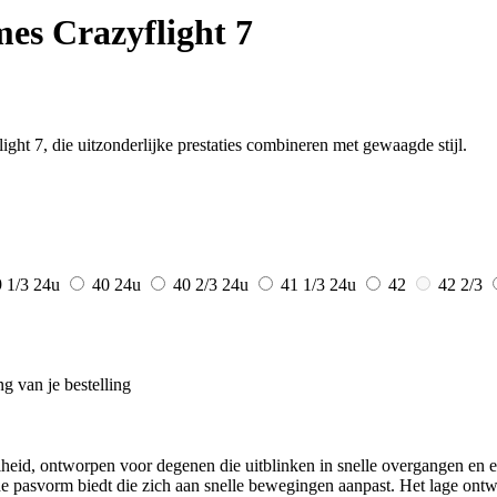
es Crazyflight 7
ht 7, die uitzonderlijke prestaties combineren met gewaagde stijl.
9 1/3
24u
40
24u
40 2/3
24u
41 1/3
24u
42
42 2/3
g van je bestelling
id, ontworpen voor degenen die uitblinken in snelle overgangen en exp
pasvorm biedt die zich aan snelle bewegingen aanpast. Het lage ontwer