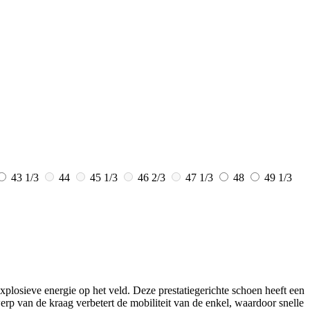
43 1/3
44
45 1/3
46 2/3
47 1/3
48
49 1/3
losieve energie op het veld. Deze prestatiegerichte schoen heeft een
p van de kraag verbetert de mobiliteit van de enkel, waardoor snelle