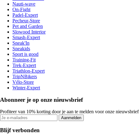
Nauti-wave
On-Fight
Padel-Expert
Pecheur-Store
Pet and Garden
Slowood Interior
Smash-Expert
Sneak'In
Sneakids
Sport is good
Training-Fit
Trek-Expert
Triathlon-Expert
TripNBikers
Vélo-Store
Winter-Expert
Abonneer je op onze nieuwsbrief
Profiteer van 10% korting door je aan te melden voor onze nieuwsbrief
Aanmelden
Blijf verbonden