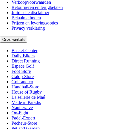
Verkoopvoorwaarden
Retourneren en terugbetalen
Juridische disclaimer
Betaalmethoden
Prijzen en leveringsopties
Privacy verklaring
Onze winkels
Basket-Center
Daily Bikers
Direct Running
Espace Golf
Foot-Store
Galop-Store
Golf and co
Handball-Store
House of Rugby
La sellerie de Maé
Made in Paradis
Nauti-wave
On-Fight
Padel-Expert
Pecheur-Store
Pet and Garden