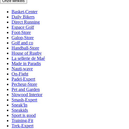
Onze winkels
Basket-Center
Daily Bikers
Direct Running
Espace Golf
Foot-Store
Galop-Store
Golf and co
Handball-Store
House of Rugby
La sellerie de Maé
Made in Paradis
Nauti-wave
On-Fight
Padel-Expert
Pecheur-Store
Pet and Garden
Slowood Interior
Smash-Expert
Sneak'In
Sneakids
Sport is good
Training-Fit
Trek-Expert