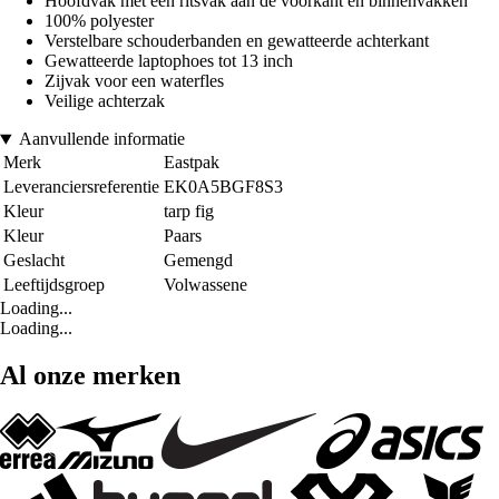
Hoofdvak met een ritsvak aan de voorkant en binnenvakken
100% polyester
Verstelbare schouderbanden en gewatteerde achterkant
Gewatteerde laptophoes tot 13 inch
Zijvak voor een waterfles
Veilige achterzak
Aanvullende informatie
Merk
Eastpak
Leveranciersreferentie
EK0A5BGF8S3
Kleur
tarp fig
Kleur
Paars
Geslacht
Gemengd
Leeftijdsgroep
Volwassene
Loading...
Loading...
Al onze merken