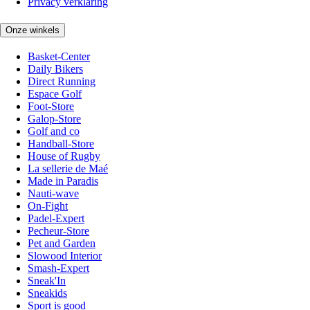
Privacy verklaring
Onze winkels
Basket-Center
Daily Bikers
Direct Running
Espace Golf
Foot-Store
Galop-Store
Golf and co
Handball-Store
House of Rugby
La sellerie de Maé
Made in Paradis
Nauti-wave
On-Fight
Padel-Expert
Pecheur-Store
Pet and Garden
Slowood Interior
Smash-Expert
Sneak'In
Sneakids
Sport is good