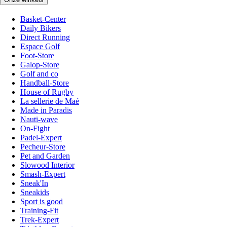
Basket-Center
Daily Bikers
Direct Running
Espace Golf
Foot-Store
Galop-Store
Golf and co
Handball-Store
House of Rugby
La sellerie de Maé
Made in Paradis
Nauti-wave
On-Fight
Padel-Expert
Pecheur-Store
Pet and Garden
Slowood Interior
Smash-Expert
Sneak'In
Sneakids
Sport is good
Training-Fit
Trek-Expert