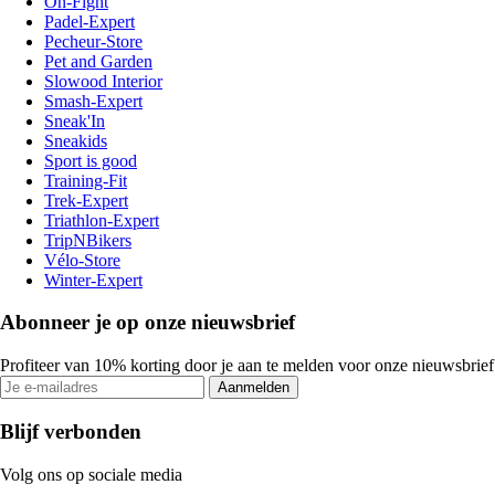
On-Fight
Padel-Expert
Pecheur-Store
Pet and Garden
Slowood Interior
Smash-Expert
Sneak'In
Sneakids
Sport is good
Training-Fit
Trek-Expert
Triathlon-Expert
TripNBikers
Vélo-Store
Winter-Expert
Abonneer je op onze nieuwsbrief
Profiteer van 10% korting door je aan te melden voor onze nieuwsbrief
Aanmelden
Blijf verbonden
Volg ons op sociale media